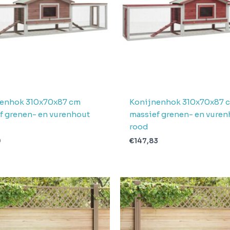
enhok 310x70x87 cm
Konijnenhok 310x70x87 
f grenen- en vurenhout
massief grenen- en vuren
rood
9
€
147,83