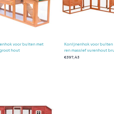
enhok voor buiten met
Konijnenhok voor buiten
groot hout
ren massief vurenhout br
1
€
397,43