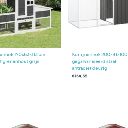
enhok 170x63x113 cm
Konijnenhok 200x91x100
f grenenhout grijs
gegalvaniseerd staal
antracietkleurig
9
€
154,55