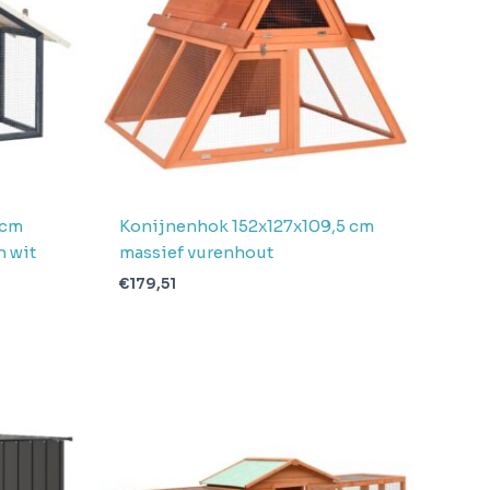
 cm
Konijnenhok 152x127x109,5 cm
n wit
massief vurenhout
€
179,51