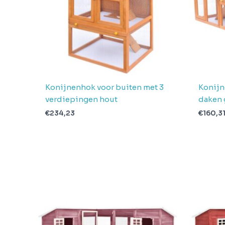
Konijnenhok voor buiten met 3
Konijn
verdiepingen hout
daken 
€
234,23
€
160,3