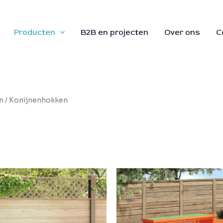
Producten
B2B en projecten
Over ons
C
n
/ Konijnenhokken