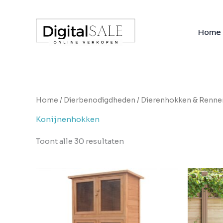
Ga
naar
de
Home
inhoud
Home
/
Dierbenodigdheden
/
Dierenhokken & Renne
Konijnenhokken
Toont alle 30 resultaten