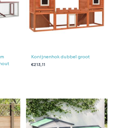
cm
Konijnenhok dubbel groot
hout
€
213,11