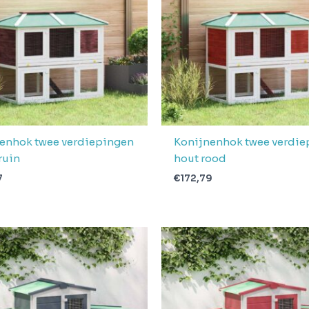
enhok twee verdiepingen
Konijnenhok twee verdie
ruin
hout rood
7
€
172,79