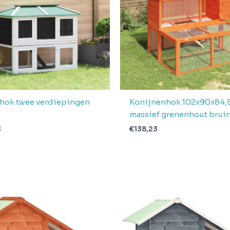
hok twee verdiepingen
Konijnenhok 102x90x84,
massief grenenhout brui
3
€
138,23