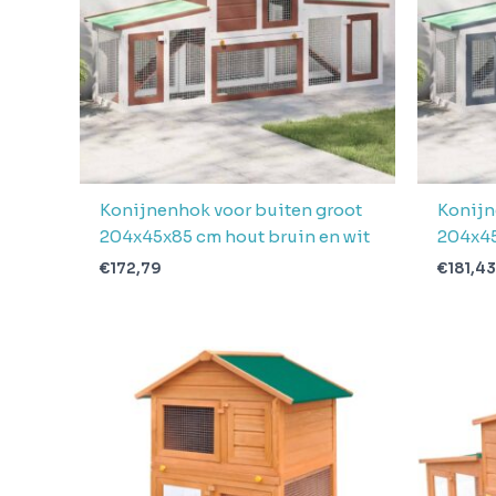
Konijnenhok voor buiten groot
Konijn
204x45x85 cm hout bruin en wit
204x45
€
172,79
€
181,43