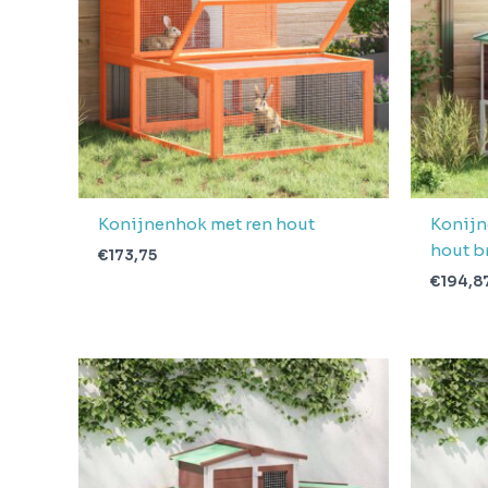
Konijnenhok met ren hout
Konijn
hout b
€
173,75
€
194,8