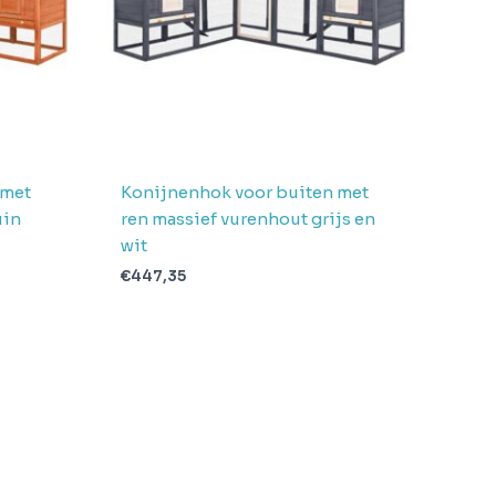
 met
Konijnenhok voor buiten met
uin
ren massief vurenhout grijs en
wit
€
447,35