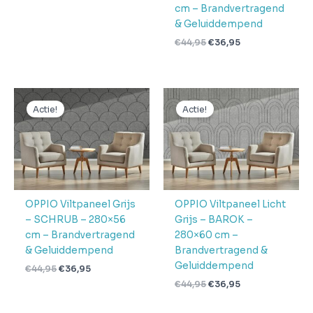
cm – Brandvertragend
& Geluiddempend
€
44,95
€
36,95
Oorspronkelijke
Huidige
Oorspronkelijke
Huidige
prijs
prijs
prijs
prijs
Actie!
Actie!
was:
is:
was:
is:
€44,95.
€36,95.
€44,95.
€36,95.
OPPIO Viltpaneel Grijs
OPPIO Viltpaneel Licht
– SCHRUB – 280×56
Grijs – BAROK –
cm – Brandvertragend
280×60 cm –
& Geluiddempend
Brandvertragend &
Geluiddempend
€
44,95
€
36,95
€
44,95
€
36,95