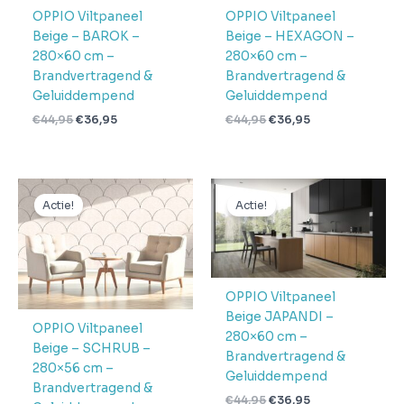
OPPIO Viltpaneel
OPPIO Viltpaneel
Beige – BAROK –
Beige – HEXAGON –
280×60 cm –
280×60 cm –
Brandvertragend &
Brandvertragend &
Geluiddempend
Geluiddempend
€
44,95
€
36,95
€
44,95
€
36,95
Oorspronkelijke
Huidige
Oorspronkelijke
Huidige
prijs
prijs
prijs
prijs
Actie!
Actie!
was:
is:
was:
is:
€44,95.
€36,95.
€44,95.
€36,95.
OPPIO Viltpaneel
Beige JAPANDI –
OPPIO Viltpaneel
280×60 cm –
Beige – SCHRUB –
Brandvertragend &
280×56 cm –
Geluiddempend
Brandvertragend &
€
44,95
€
36,95