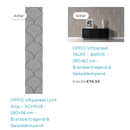
Oorspronkelijke
Huidige
Oorspronkelijke
Huidige
prijs
prijs
prijs
prijs
Actie!
Actie!
was:
is:
was:
is:
€44,95.
€36,95.
€44,95.
€36,95.
OPPIO Viltpaneel
TAUPE – BAROK –
280×60 cm –
Brandvertragend &
Geluiddempend
€
44,95
€
36,95
OPPIO Viltpaneel Licht
Grijs – SCHRUB –
280×56 cm –
Brandvertragend &
Geluiddempend