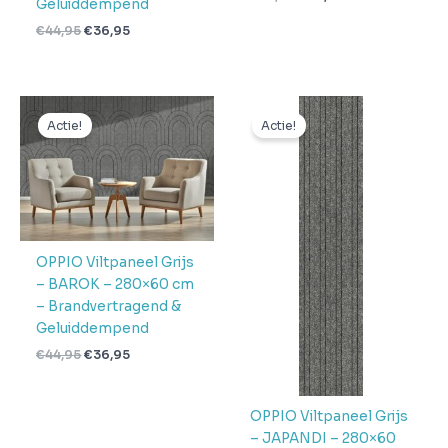
Geluiddempend
€
44,95
€
36,95
Oorspronkelijke
Huidige
Oorspronkelijke
Huidige
prijs
prijs
prijs
prijs
Actie!
Actie!
was:
is:
was:
is:
€44,95.
€36,95.
€44,95.
€36,95.
OPPIO Viltpaneel Grijs
– BAROK – 280×60 cm
– Brandvertragend &
Geluiddempend
€
44,95
€
36,95
OPPIO Viltpaneel Grijs
– JAPANDI – 280×60