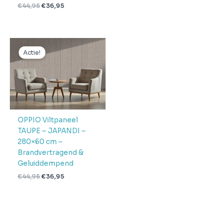
€
44,95
€
36,95
Oorspronkelijke
Huidige
prijs
prijs
Actie!
was:
is:
€44,95.
€36,95.
OPPIO Viltpaneel
TAUPE – JAPANDI –
280×60 cm –
Brandvertragend &
Geluiddempend
€
44,95
€
36,95