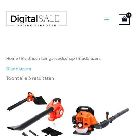
Ga
naar
de
inhoud
Home
/
Elektrisch tuingereedschap
/ Bladblazers
Bladblazers
Toont alle 3 resultaten