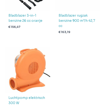
Bladblazer 3-in-1
Bladblazer rugzak
benzine 26 cc oranje
benzine 900 m³/h 42,7
cc
€
156,47
€
163,19
Luchtpomp elektrisch
300 W