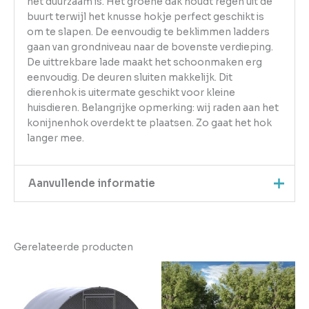
het duurzaam is. Het groene dak houdt regen uit de
buurt terwijl het knusse hokje perfect geschikt is
om te slapen. De eenvoudig te beklimmen ladders
gaan van grondniveau naar de bovenste verdieping.
De uittrekbare lade maakt het schoonmaken erg
eenvoudig. De deuren sluiten makkelijk. Dit
dierenhok is uitermate geschikt voor kleine
huisdieren. Belangrijke opmerking: wij raden aan het
konijnenhok overdekt te plaatsen. Zo gaat het hok
langer mee.
Aanvullende informatie
Kleur
Bruin
Gerelateerde producten
EAN
8719883737737
Gewicht
20.5
Aantal