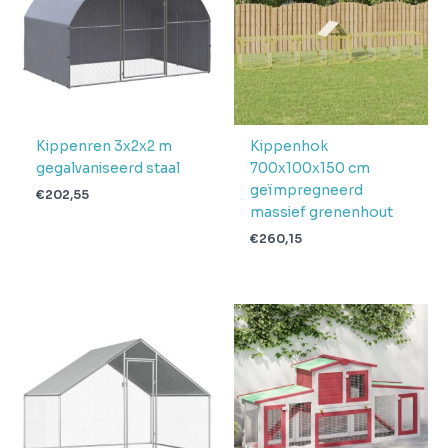
pakketten in
1
levering
Verwachte
4 + 1 dag
levertijd
Kippenren 3x2x2 m
Kippenhok
gegalvaniseerd staal
700x100x150 cm
geïmpregneerd
€
202,55
massief grenenhout
€
260,15