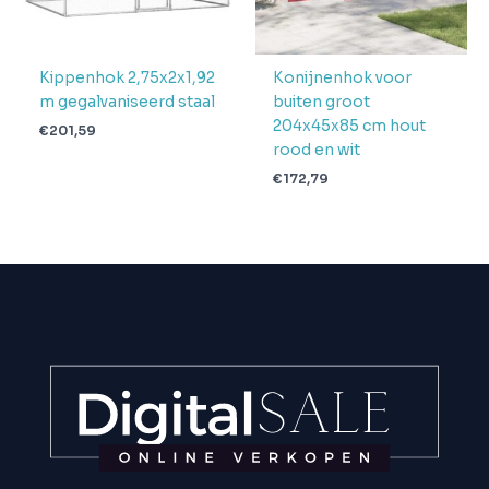
Kippenhok 2,75x2x1,92
Konijnenhok voor
m gegalvaniseerd staal
buiten groot
204x45x85 cm hout
€
201,59
rood en wit
€
172,79