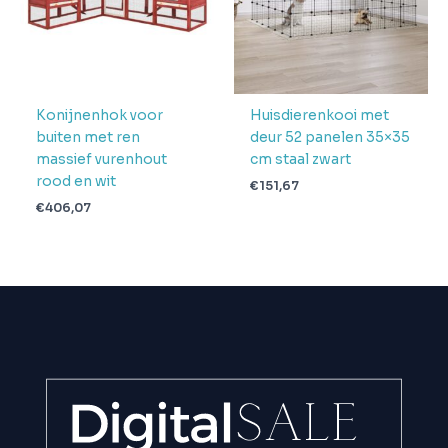
Konijnenhok voor
Huisdierenkooi met
buiten met ren
deur 52 panelen 35×35
massief vurenhout
cm staal zwart
rood en wit
€
151,67
€
406,07