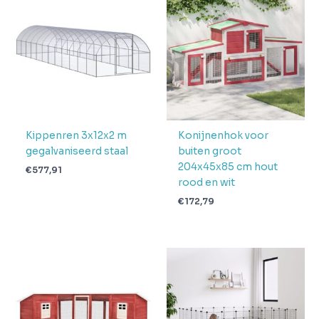
Aantal
pakketten in
1
levering
Verwachte
4 + 1 dag
levertijd
Kippenren 3x12x2 m
Konijnenhok voor
gegalvaniseerd staal
buiten groot
204x45x85 cm hout
€
577,91
rood en wit
€
172,79