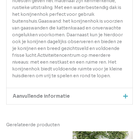
noesten geven het materiaal zijn kenmerkende,
rustieke uitstraling. Met een waterbestendig dak is
het konijnenhok perfect voor gebruik
buitenshuis.Gaaswand: het konijnenhok is voorzien
van gaaswanden die kattenkwaad en onverwachte
ongelukken voorkomen. Daarnaast kun je hierdoor
ook je konijnen dagelijks observeren en bieden ze
je konijnen een breed gezichtsveld en voldoende
frisse lucht.Activiteitencentrum op meerdere
niveaus: met een nestkast en een ruime ren. Het
konijnenhok biedt voldoende ruimte voor je kleine
huisdieren om vrij te spelen en rond te lopen.
Aanvullende informatie
Kleur
Grijs
Gerelateerde producten
EAN
8720845798611
Gewicht
12.05