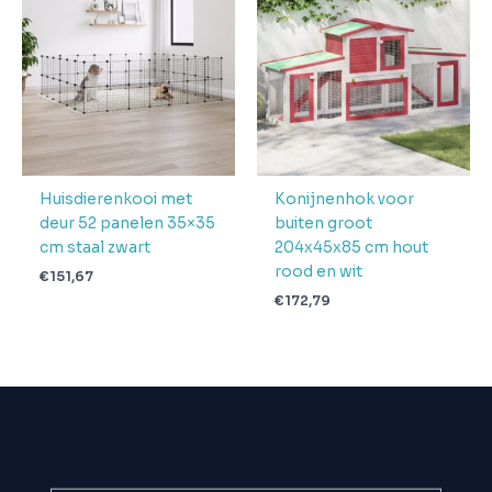
Huisdierenkooi met
Konijnenhok voor
deur 52 panelen 35×35
buiten groot
cm staal zwart
204x45x85 cm hout
rood en wit
€
151,67
€
172,79