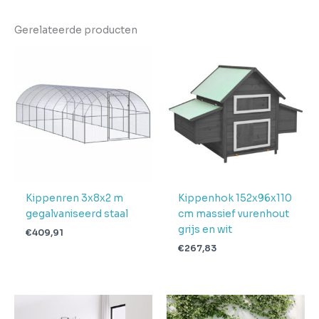
Kleur
Zilver
Gerelateerde producten
EAN
8721158714473
Gewicht
70.65
Aantal
pakketten in
4
levering
Verwachte
4 + 1 dag
levertijd
Kippenren 3x8x2 m
Kippenhok 152x96x110
gegalvaniseerd staal
cm massief vurenhout
grijs en wit
€
409,91
€
267,83