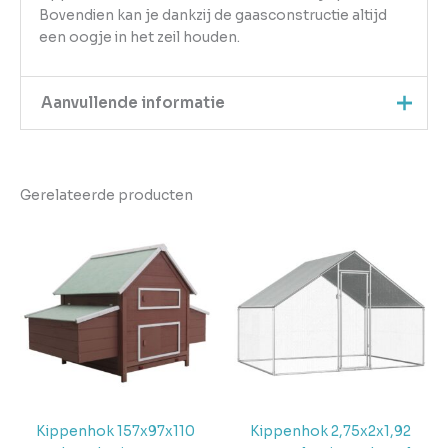
Bovendien kan je dankzij de gaasconstructie altijd
een oogje in het zeil houden.
Aanvullende informatie
Kleur
Zilver
Gerelateerde producten
EAN
8720286844915
Gewicht
88.55
Aantal
pakketten in
6
levering
Verwachte
4 + 1 dag
levertijd
Kippenhok 157x97x110
Kippenhok 2,75x2x1,92