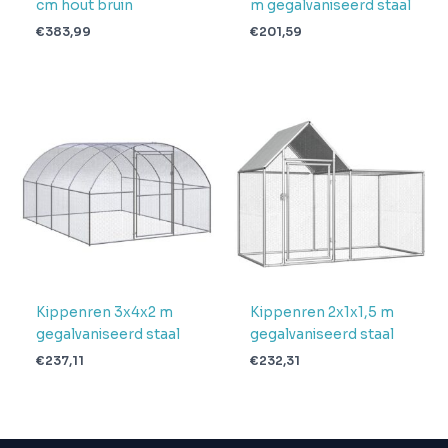
cm hout bruin
m gegalvaniseerd staal
€
383,99
€
201,59
Kippenren 3x4x2 m
Kippenren 2x1x1,5 m
gegalvaniseerd staal
gegalvaniseerd staal
€
237,11
€
232,31