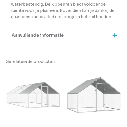
waterbestendig. De kippenren biedt voldoende
ruimte voor je pluimvee. Bovendien kan je dankzij de
gaasconstructie altijd een oogje in het zeil houden.
Aanvullende informatie
Kleur
Zilver
Gerelateerde producten
EAN
8720286845028
Gewicht
141.4
Aantal
pakketten in
11
levering
Verwachte
4 + 1 dag
levertijd