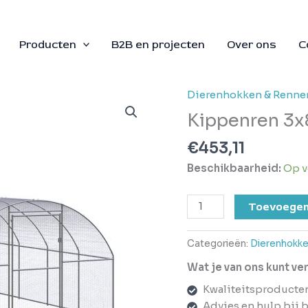
Producten
B2B en projecten
Over ons
C
Dierenhokken & Renne
Kippenren
3x8x2
Kippenren 3x
m
€
453,11
gegalvaniseerd
staal
Beschikbaarheid:
Op v
aantal
Toevoegen
Categorieën:
Dierenhokke
Wat je van ons kunt v
Kwaliteitsproducte
Advies en hulp bij 