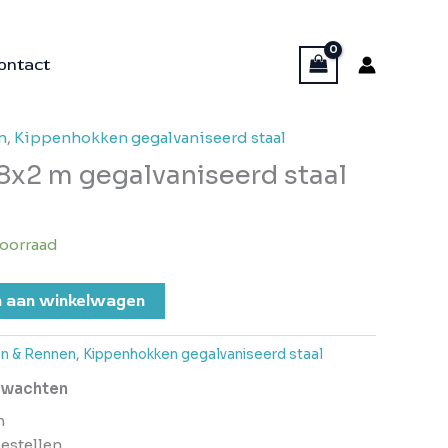
ontact
n
,
Kippenhokken gegalvaniseerd staal
8x2 m gegalvaniseerd staal
oorraad
 aan winkelwagen
n & Rennen
,
Kippenhokken gegalvaniseerd staal
erwachten
n
bestellen