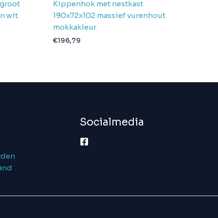
 groot
Kippenhok met nestkast
n wit
190x72x102 massief vurenhout
mokkakleur
€
196,79
Socialmedia
rden
and