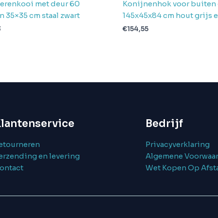
erenkooi met deur 60
Konijnenhok voor buiten
n 35×35 cm staal zwart
145x45x84 cm hout grijs e
3
€
154,55
lantenservice
Bedrijf
etourneren
Privacyverklaring
erzending en levering
Algemene Voorwaa
ontact
Wet Kopen Op Afst