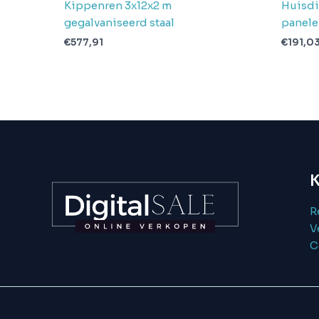
Kippenren 3x12x2 m
Huisdi
gegalvaniseerd staal
panele
€
577,91
€
191,0
K
R
V
C