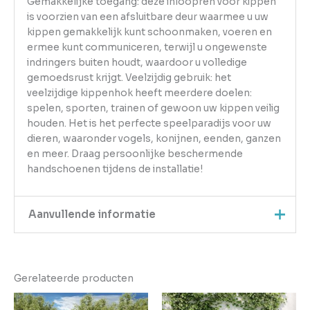
Gemakkelijke toegang: deze inloopren voor kippen
is voorzien van een afsluitbare deur waarmee u uw
kippen gemakkelijk kunt schoonmaken, voeren en
ermee kunt communiceren, terwijl u ongewenste
indringers buiten houdt, waardoor u volledige
gemoedsrust krijgt. Veelzijdig gebruik: het
veelzijdige kippenhok heeft meerdere doelen:
spelen, sporten, trainen of gewoon uw kippen veilig
houden. Het is het perfecte speelparadijs voor uw
dieren, waaronder vogels, konijnen, eenden, ganzen
en meer. Draag persoonlijke beschermende
handschoenen tijdens de installatie!
Aanvullende informatie
Kleur
Zilver
Gerelateerde producten
EAN
8721158714374
Gewicht
69.55