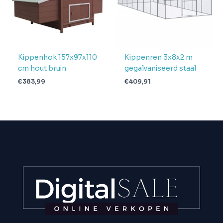
Kippenhok 157x97x110
Kippenren 3x8x2 m
cm hout bruin
gegalvaniseerd staal
€
383,99
€
409,91