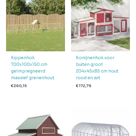
Aantal
pakketten in
4
levering
Verwachte
4 + 1 dag
levertijd
Kippenhok
Konijnenhok voor
700x100x150 cm
buiten groot
geïmpregneerd
204x45x85 cm hout
massief grenenhout
rood en wit
€
260,15
€
172,79