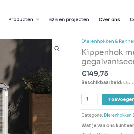
Producten
B2B en projecten
Over ons
C
Dierenhokken & Renne
Kippenhok
met
Kippenhok m
dak
gegalvaniseer
103x98x90
cm
€
149,75
gegalvaniseerd
Beschikbaarheid:
Op v
staal
lichtgrijs
Toevoegen
aantal
Categorie:
Dierenhokken 
Wat je van ons kunt v