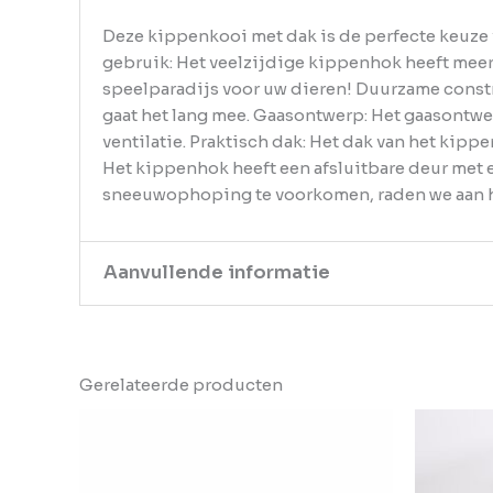
Deze kippenkooi met dak is de perfecte keuze v
gebruik: Het veelzijdige kippenhok heeft meer
speelparadijs voor uw dieren! Duurzame constr
gaat het lang mee. Gaasontwerp: Het gaasontw
ventilatie. Praktisch dak: Het dak van het k
Het kippenhok heeft een afsluitbare deur met 
sneeuwophoping te voorkomen, raden we aan he
Aanvullende informatie
Kleur
Grijs
Gerelateerde producten
EAN
8720845903671
Gewicht
10.85
Aantal