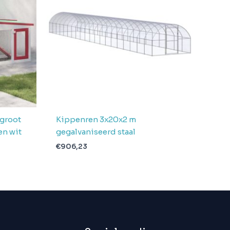
 groot
Kippenren 3x20x2 m
en wit
gegalvaniseerd staal
€
906,23