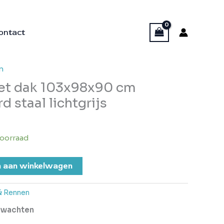
ontact
n
et dak 103x98x90 cm
d staal lichtgrijs
oorraad
 aan winkelwagen
& Rennen
erwachten