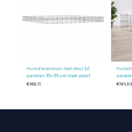
pakketten in
1
levering
Verwachte
4 + 1 dag
levertijd
Huisdierenkooi met deur 52
Huisdi
panelen 35×35 cm staal zwart
panele
€
165,11
€
191,0