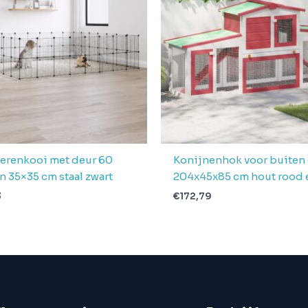
erenkooi met deur 60
Konijnenhok voor buiten
n 35×35 cm staal zwart
204x45x85 cm hout rood 
3
€
172,79