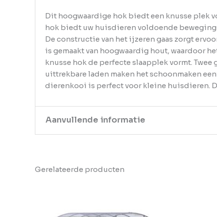
Dit hoogwaardige hok biedt een knusse plek voo
hok biedt uw huisdieren voldoende bewegingsr
De constructie van het ijzeren gaas zorgt erv
is gemaakt van hoogwaardig hout, waardoor het 
knusse hok de perfecte slaapplek vormt. Twee
uittrekbare laden maken het schoonmaken eenv
dierenkooi is perfect voor kleine huisdieren. 
Aanvullende informatie
Kleur
Bruin
Gerelateerde producten
EAN
8718475995807
Gewicht
24.25
Aantal