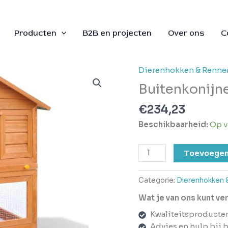
Producten
B2B en projecten
Over ons
C
Dierenhokken & Renne
Buitenkonijnenhok
Houten
Buitenkonijn
Kooi
€
234,23
3
Lagen
Beschikbaarheid:
Op v
aantal
Toevoegen
Categorie:
Dierenhokken 
Wat je van ons kunt v
Kwaliteitsproducte
Advies en hulp bij 