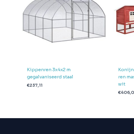
pakketten in
1
levering
Verwachte
4 + 1 dag
levertijd
Kippenren 3x4x2 m
Konijn
gegalvaniseerd staal
ren ma
wit
€
237,11
€
406,