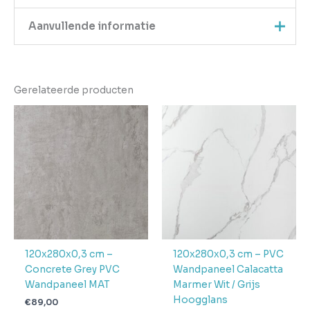
Aanvullende informatie
Merk
Oppio
Gerelateerde producten
Afmeting
120 x 280 x 0
120x280x0,3 cm –
120x280x0,3 cm – PVC
Concrete Grey PVC
Wandpaneel Calacatta
Wandpaneel MAT
Marmer Wit / Grijs
Hoogglans
€
89,00