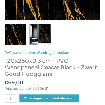
PVC wandpanelen
,
Wandtegels keuken
120x280x0,3 cm – PVC
Wandpaneel Ceasar Black – Zwart
Goud Hoogglans
€
69,00
Prijs per paneel (3.360m2)
Toevoegen aan winkelwagen