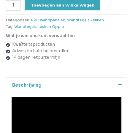
Toevoegen aan winkelwagen
Categorieën:
PVC wandpanelen
,
Wandtegels keuken
Tag:
Wandtegels keuken Oppio
Wat je van ons kunt verwachten
Kwaliteitsproducten
Advies en hulp bij bestellen
14 dagen retourtermijn
Beschrijving