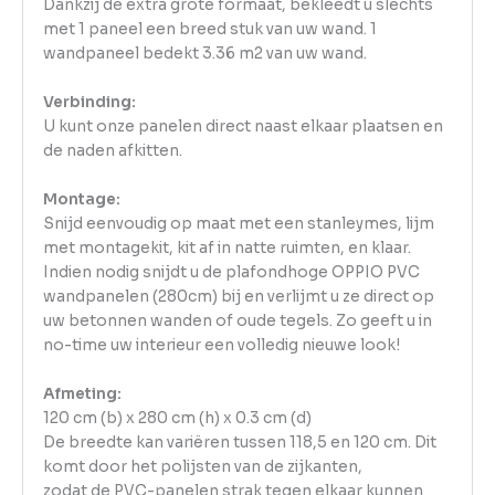
Dankzij de extra grote formaat, bekleedt u slechts
met 1 paneel een breed stuk van uw wand. 1
wandpaneel bedekt 3.36 m2 van uw wand.
Verbinding:
U kunt onze panelen direct naast elkaar plaatsen en
de naden afkitten.
Montage:
Snijd eenvoudig op maat met een stanleymes, lijm
met montagekit, kit af in natte ruimten, en klaar.
Indien nodig snijdt u de plafondhoge OPPIO PVC
wandpanelen (280cm) bij en verlijmt u ze direct op
uw betonnen wanden of oude tegels. Zo geeft u in
no-time uw interieur een volledig nieuwe look!
Afmeting:
120 cm (b) x 280 cm (h) x 0.3 cm (d)
De breedte kan variëren tussen 118,5 en 120 cm. Dit
komt door het polijsten van de zijkanten,
zodat de PVC-panelen strak tegen elkaar kunnen