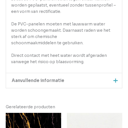
worden geplaatst, eventueel zonder tussenprofiel –
een vorm van rectificatie.
De PVC-panelen moeten met lauwwarm water
worden schoongemaakt. Daarnaast raden we het
sterk af om chemische
schoonmaakmiddelen te gebruiken.
Direct contact met heet water wordt afgeraden
vanwege het risico op blaasvorming.
Aanvullende informatie
Merk
Oppio
Gerelateerde producten
Afmeting
120 x 280 x 2