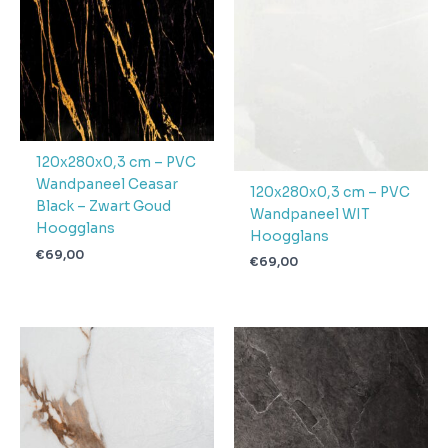
120x280x0,3 cm – PVC
Wandpaneel Ceasar
120x280x0,3 cm – PVC
Black – Zwart Goud
Wandpaneel WIT
Hoogglans
Hoogglans
€
69,00
€
69,00