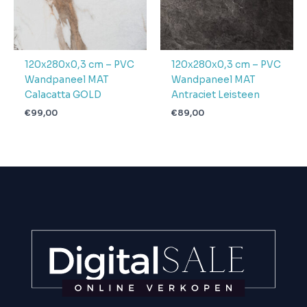
120x280x0,3 cm – PVC
120x280x0,3 cm – PVC
Wandpaneel MAT
Wandpaneel MAT
Calacatta GOLD
Antraciet Leisteen
€
99,00
€
89,00