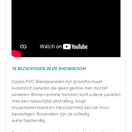
TE BEZICHTIGEN IN DE SHOWROOM
Oppio PVC Wandpanelen zijn grootformaat
kunststof panelen die geen gedoe met mortel
vereisen. Binnen enkele minuten kunt u deze panelen
met een natuurlijke uitstraling, hoge
impactweerstand en kleurvastheid aan uw muur
bevestigen. Bovendien zijn ze volledig
waterbestendig.