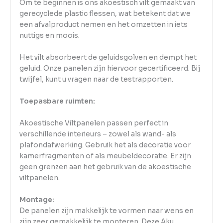
Om te beginnen is ons akoestisch vilt gemaakt van
gerecyclede plastic flessen, wat betekent dat we
een afvalproduct nemen en het omzetten in iets
nuttigs en moois.
Het vilt absorbeert de geluidsgolven en dempt het
geluid. Onze panelen zijn hiervoor gecertificeerd. Bij
twijfel, kunt u vragen naar de testrapporten.
Toepasbare ruimten:
Akoestische Viltpanelen passen perfect in
verschillende interieurs – zowel als wand- als
plafondafwerking. Gebruik het als decoratie voor
kamerfragmenten of als meubeldecoratie. Er zijn
geen grenzen aan het gebruik van de akoestische
viltpanelen.
Montage:
De panelen zijn makkelijk te vormen naar wens en
zijn zeer gemakkelijk te monteren. Deze Aku