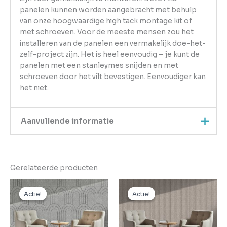
panelen kunnen worden aangebracht met behulp
van onze hoogwaardige high tack montage kit of
met schroeven. Voor de meeste mensen zou het
installeren van de panelen een vermakelijk doe-het-
zelf-project zijn. Het is heel eenvoudig – je kunt de
panelen met een stanleymes snijden en met
schroeven door het vilt bevestigen. Eenvoudiger kan
het niet.
Aanvullende informatie
Merk
Oppio
Gerelateerde producten
Afmeting
56 x 280 x 0
Oorspronkelijke
Huidige
Oorspronkelijke
Huidige
prijs
prijs
prijs
prijs
Actie!
Actie!
Actie!
Actie!
was:
is:
was:
is:
€44,95.
€36,95.
€44,95.
€36,95.