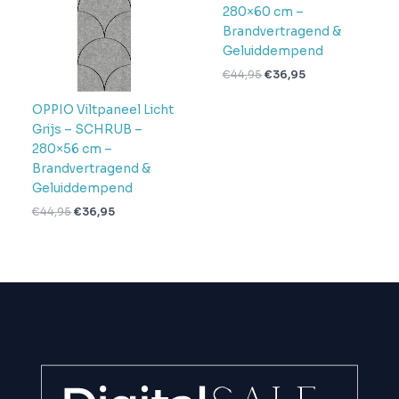
280×60 cm –
Brandvertragend &
Geluiddempend
€
44,95
€
36,95
OPPIO Viltpaneel Licht
Grijs – SCHRUB –
280×56 cm –
Brandvertragend &
Geluiddempend
€
44,95
€
36,95