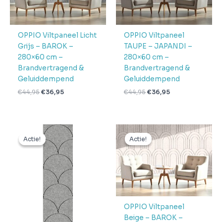
OPPIO Viltpaneel Licht
OPPIO Viltpaneel
Grijs – BAROK –
TAUPE – JAPANDI –
280×60 cm –
280×60 cm –
Brandvertragend &
Brandvertragend &
Geluiddempend
Geluiddempend
€
44,95
€
36,95
€
44,95
€
36,95
Oorspronkelijke
Huidige
Oorspronkelijke
Huidige
prijs
prijs
prijs
prijs
Actie!
Actie!
Actie!
Actie!
was:
is:
was:
is:
€44,95.
€36,95.
€44,95.
€36,95.
OPPIO Viltpaneel
Beige – BAROK –