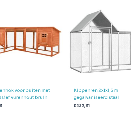
enhok voor buiten met
Kippenren 2x1x1,5 m
ssief vurenhout bruin
gegalvaniseerd staal
3
€
232,31