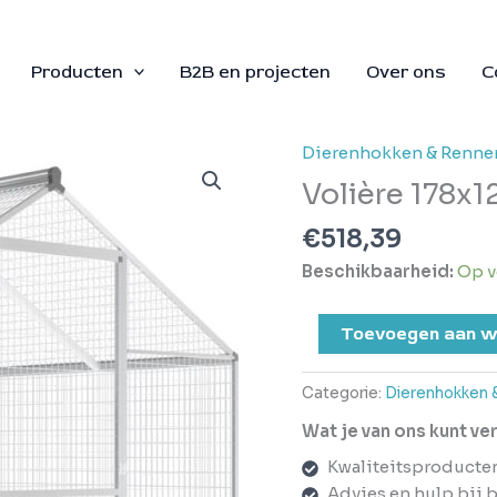
Producten
B2B en projecten
Over ons
C
Dierenhokken & Renne
Volière
178x122x194
Volière 178x
cm
€
518,39
aluminium
aantal
Beschikbaarheid:
Op v
Toevoegen aan w
Categorie:
Dierenhokken 
Wat je van ons kunt v
Kwaliteitsproducte
Advies en hulp bij 