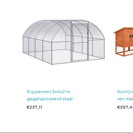
Gewicht
27.1
Aantal
pakketten in
2
levering
Verwachte
4 + 1 dag
levertijd
Kippenren 3x4x2 m
Konijn
gegalvaniseerd staal
ren ma
€
237,11
€
397,4