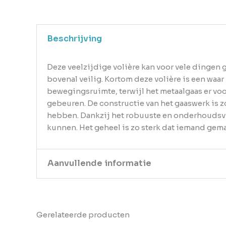
Beschrijving
Deze veelzijdige volière kan voor vele dingen g
bovenal veilig. Kortom deze volière is een waa
bewegingsruimte, terwijl het metaalgaas er vo
gebeuren. De constructie van het gaaswerk is zo
hebben. Dankzij het robuuste en onderhoudsvr
kunnen. Het geheel is zo sterk dat iemand gem
Aanvullende informatie
Kleur
Transparent
Gerelateerde producten
EAN
8718475558958