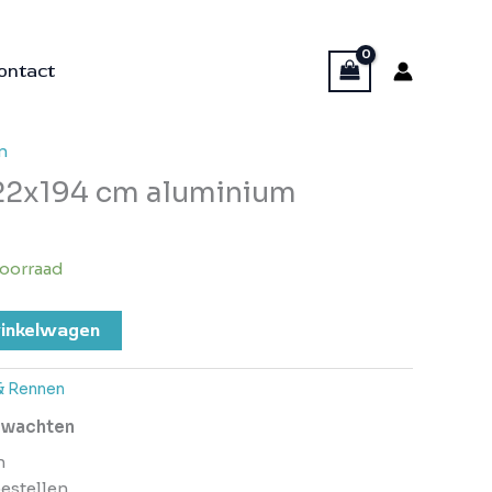
ontact
n
122x194 cm aluminium
oorraad
inkelwagen
& Rennen
erwachten
n
bestellen