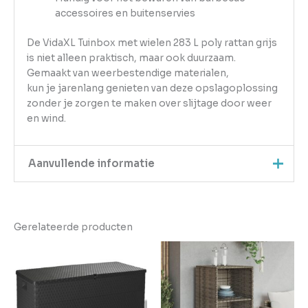
accessoires en buitenservies
De VidaXL Tuinbox met wielen 283 L poly rattan grijs
is niet alleen praktisch, maar ook duurzaam.
Gemaakt van weerbestendige materialen,
kun je jarenlang genieten van deze opslagoplossing
zonder je zorgen te maken over slijtage door weer
en wind.
Aanvullende informatie
Kleur
Grijs
Gerelateerde producten
EAN
8721012243606
Gewicht
12
Aantal
pakketten in
1