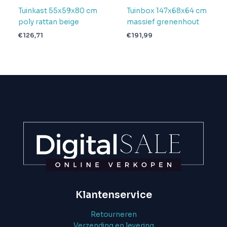
Tuinkast 55x59x80 cm
Tuinbox 147x68x64 cm
poly rattan beige
massief grenenhout
€
126,71
€
191,99
Klantenservice
Retourneren
Verzending en levering