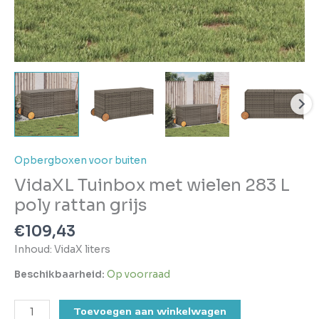
Opbergboxen voor buiten
VidaXL Tuinbox met wielen 283 L
poly rattan grijs
€
109,43
Inhoud: VidaX liters
Beschikbaarheid:
Op voorraad
Toevoegen aan winkelwagen