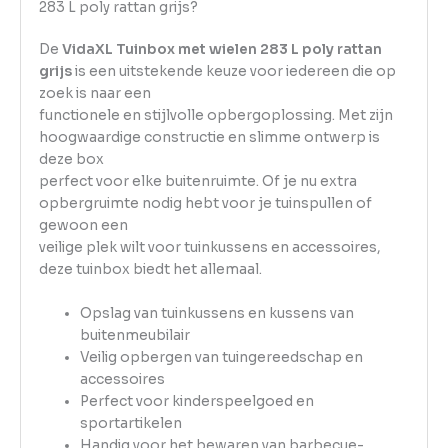
283 L poly rattan grijs?
De
VidaXL Tuinbox met wielen 283 L poly rattan
grijs
is een uitstekende keuze voor iedereen die op
zoek is naar een
functionele en stijlvolle opbergoplossing. Met zijn
hoogwaardige constructie en slimme ontwerp is
deze box
perfect voor elke buitenruimte. Of je nu extra
opbergruimte nodig hebt voor je tuinspullen of
gewoon een
veilige plek wilt voor tuinkussens en accessoires,
deze tuinbox biedt het allemaal.
Opslag van tuinkussens en kussens van
buitenmeubilair
Veilig opbergen van tuingereedschap en
accessoires
Perfect voor kinderspeelgoed en
sportartikelen
Handig voor het bewaren van barbecue-