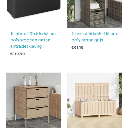
levering
Verwachte
4 + 1 dag
levertijd
Tuinbox 120x56x63 cm
Tuinkast 50x55x115 cm
polypropeen rattan
poly rattan grijs
antracietkleurig
€
91,19
€
119,99