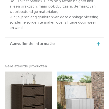
De Tuinkast 55x55x111 cm poly rattan beige is niet
alleen praktisch, maar ook duurzaam. Gemaakt van
weerbestendige materialen,
kun je jarenlang genieten van deze opslagoplossing
zonder je zorgen te maken over slijtage door weer
en wind.
Aanvullende informatie
Kleur
Beige
Gerelateerde producten
EAN
8721012264885
Gewicht
13
Aantal
pakketten in
1
levering
Verwachte
4 + 1 dag