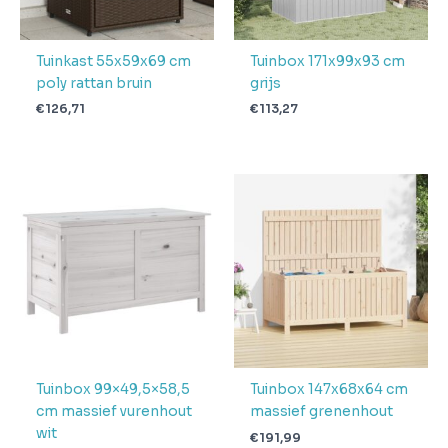
levertijd
Tuinkast 55x59x69 cm
Tuinbox 171x99x93 cm
poly rattan bruin
grijs
€
126,71
€
113,27
Tuinbox 99×49,5×58,5
Tuinbox 147x68x64 cm
cm massief vurenhout
massief grenenhout
wit
€
191,99