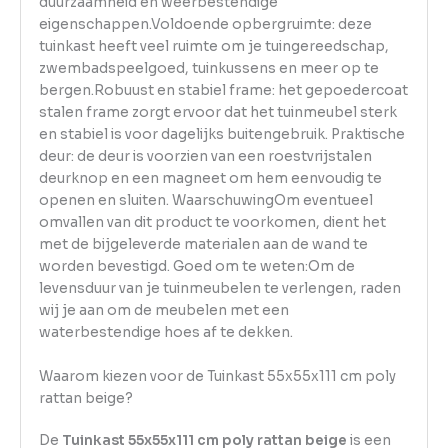
duurzaamheid en weerbestendige
eigenschappen.Voldoende opbergruimte: deze
tuinkast heeft veel ruimte om je tuingereedschap,
zwembadspeelgoed, tuinkussens en meer op te
bergen.Robuust en stabiel frame: het gepoedercoat
stalen frame zorgt ervoor dat het tuinmeubel sterk
en stabiel is voor dagelijks buitengebruik. Praktische
deur: de deur is voorzien van een roestvrijstalen
deurknop en een magneet om hem eenvoudig te
openen en sluiten. WaarschuwingOm eventueel
omvallen van dit product te voorkomen, dient het
met de bijgeleverde materialen aan de wand te
worden bevestigd. Goed om te weten:Om de
levensduur van je tuinmeubelen te verlengen, raden
wij je aan om de meubelen met een
waterbestendige hoes af te dekken.
Waarom kiezen voor de Tuinkast 55x55x111 cm poly
rattan beige?
De
Tuinkast 55x55x111 cm poly rattan beige
is een