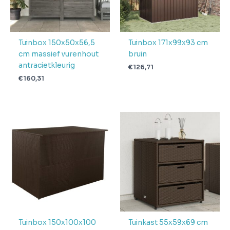
Verwachte
4 + 1 dag
levertijd
Tuinbox 150x50x56,5
Tuinbox 171x99x93 cm
cm massief vurenhout
bruin
antracietkleurig
€
126,71
€
160,31
Tuinbox 150x100x100
Tuinkast 55x59x69 cm