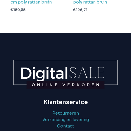
cm poly rattan bruin
poly rattan bruin
€
159,35
€
126,71
Klantenservice
Retourneren
Verzending en levering
Contact