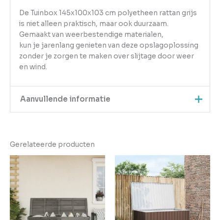
De Tuinbox 145x100x103 cm polyetheen rattan grijs
is niet alleen praktisch, maar ook duurzaam.
Gemaakt van weerbestendige materialen,
kun je jarenlang genieten van deze opslagoplossing
zonder je zorgen te maken over slijtage door weer
en wind.
Aanvullende informatie
Kleur
Grijs
Gerelateerde producten
EAN
8720286669389
Gewicht
30.65
Aantal
pakketten in
1
levering