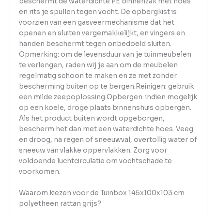
beschermt de waterdichte PE binnenzak met hoes
en rits je spullen tegen vocht. De opbergkist is
voorzien van een gasveermechanisme dat het
openen en sluiten vergemakkelijkt, en vingers en
handen beschermt tegen onbedoeld sluiten.
Opmerking: om de levensduur van je tuinmeubelen
te verlengen, raden wij je aan om de meubelen
regelmatig schoon te maken en ze niet zonder
bescherming buiten op te bergen.Reinigen: gebruik
een milde zeepoplossing.Opbergen: indien mogelijk
op een koele, droge plaats binnenshuis opbergen.
Als het product buiten wordt opgeborgen,
bescherm het dan met een waterdichte hoes. Veeg
en droog, na regen of sneeuwval, overtollig water of
sneeuw van vlakke oppervlakken. Zorg voor
voldoende luchtcirculatie om vochtschade te
voorkomen.
Waarom kiezen voor de Tuinbox 145x100x103 cm
polyetheen rattan grijs?