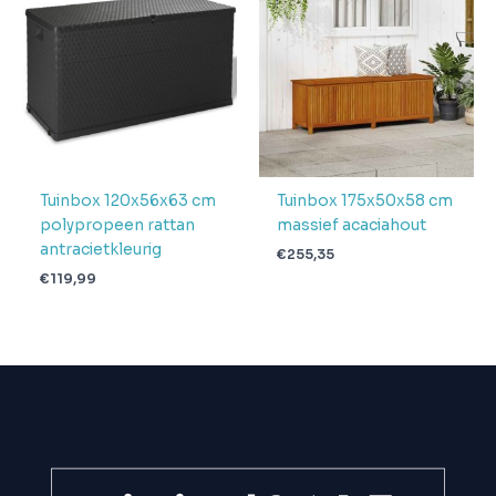
Tuinbox 120x56x63 cm
Tuinbox 175x50x58 cm
polypropeen rattan
massief acaciahout
antracietkleurig
€
255,35
€
119,99