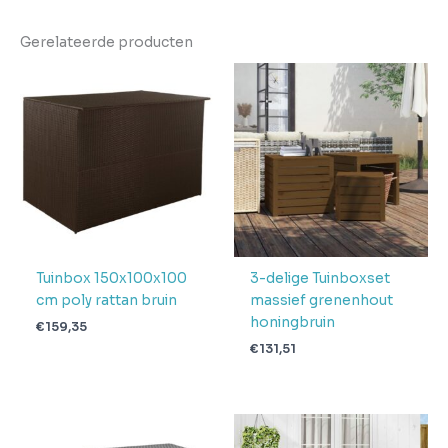
Kleur
Grijs
Gerelateerde producten
EAN
8721158667069
Gewicht
11.4
Aantal
pakketten in
1
levering
Verwachte
4 + 1 dag
levertijd
Tuinbox 150x100x100
3-delige Tuinboxset
cm poly rattan bruin
massief grenenhout
honingbruin
€
159,35
€
131,51