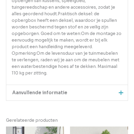
opbergen van kussens, speelgoed,
tuingereedschap en andere accessoires, zodat je
alles geordend houdt.Praktisch deksel: de
opbergbox heeft een deksel, waardoor je spullen
worden beschermd tegen stof en ze veilig zijn
opgeborgen. Goed om te weten:Om de montage zo
eenvoudig mogelijk te maken, wordt er bij elk
product een handleiding meegeleverd.
Opmerking:Om de levensduur van je tuinmeubelen
te verlengen, raden wij je aan om de meubelen met
een waterbestendige hoes af te dekken. Maximaal
110 kg per zitting.
Aanvullende informatie
Kleur
Bruin
Gerelateerde producten
EAN
8720845690847
Gewicht
18.11