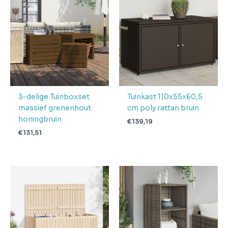
Aantal
pakketten in
1
levering
Verwachte
4 + 1 dag
levertijd
3-delige Tuinboxset
Tuinkast 110x55x60,5
massief grenenhout
cm poly rattan bruin
honingbruin
€
139,19
€
131,51