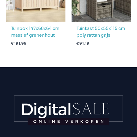
Tuinbox 147x68x64 cm
Tuinkast 50x55x115 cm
massief grenenhout
poly rattan grijs
€
191,99
€
91,19