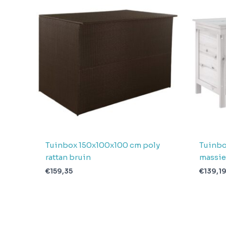
Gewicht
23.4
Aantal
pakketten in
1
levering
Verwachte
4 + 1 dag
levertijd
Tuinbox 150x100x100 cm poly
Tuinbo
rattan bruin
massie
€
159,35
€
139,1