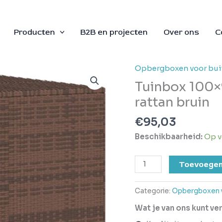
Producten
B2B en projecten
Over ons
C
Opbergboxen voor bui
Tuinbox
100x97,5x104
Tuinbox 100×
cm
rattan bruin
polyetheen
rattan
€
95,03
bruin
Beschikbaarheid:
Op v
aantal
Toevoegen
Categorie:
Opbergboxen v
Wat je van ons kunt v