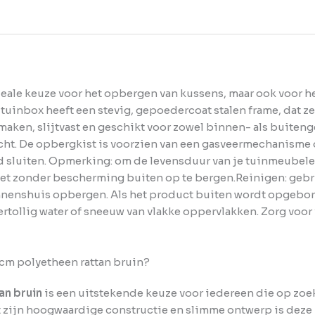
deale keuze voor het opbergen van kussens, maar ook voor 
tuinbox heeft een stevig, gepoedercoat stalen frame, dat z
 maken, slijtvast en geschikt voor zowel binnen- als buite
ocht. De opbergkist is voorzien van een gasveermechanisme 
sluiten. Opmerking: om de levensduur van je tuinmeubelen 
iet zonder bescherming buiten op te bergen.Reinigen: geb
innenshuis opbergen. Als het product buiten wordt opgebo
ertollig water of sneeuw van vlakke oppervlakken. Zorg voo
cm polyetheen rattan bruin?
an bruin
is een uitstekende keuze voor iedereen die op zoek
t zijn hoogwaardige constructie en slimme ontwerp is deze