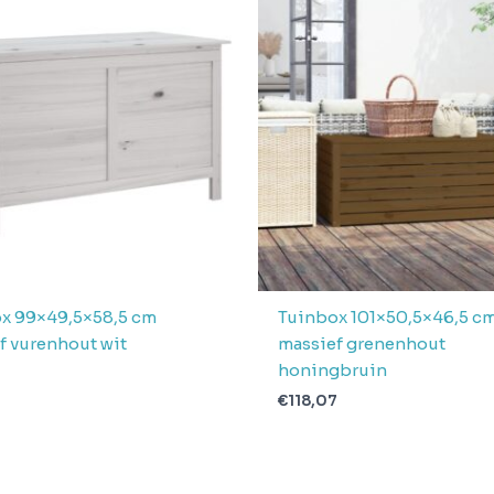
x 99×49,5×58,5 cm
Tuinbox 101×50,5×46,5 c
f vurenhout wit
massief grenenhout
honingbruin
9
€
118,07