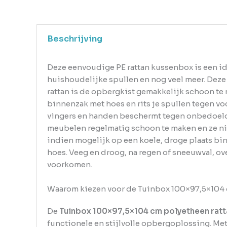
Beschrijving
Deze eenvoudige PE rattan kussenbox is een i
huishoudelijke spullen en nog veel meer. Deze 
rattan is de opbergkist gemakkelijk schoon te
binnenzak met hoes en rits je spullen tegen v
vingers en handen beschermt tegen onbedoeld 
meubelen regelmatig schoon te maken en ze n
indien mogelijk op een koele, droge plaats b
hoes. Veeg en droog, na regen of sneeuwval, ov
voorkomen.
Waarom kiezen voor de Tuinbox 100×97,5×104 
De
Tuinbox 100×97,5×104 cm polyetheen ratt
functionele en stijlvolle opbergoplossing. Me