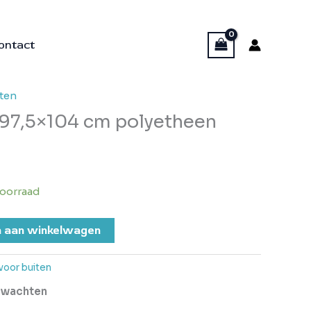
ontact
ten
97,5×104 cm polyetheen
oorraad
 aan winkelwagen
oor buiten
erwachten