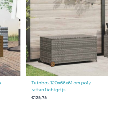
m
Tuinbox 120x65x61 cm poly
rattan lichtgrijs
€
125,75