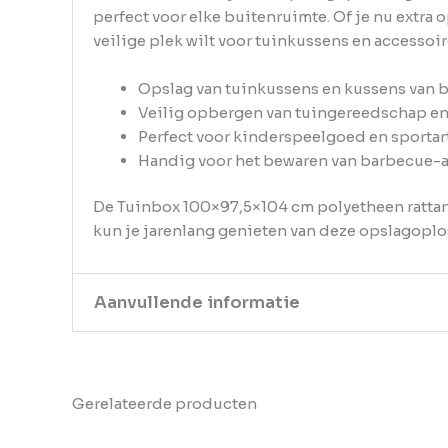
perfect voor elke buitenruimte. Of je nu extra
veilige plek wilt voor tuinkussens en accessoir
Opslag van tuinkussens en kussens van 
Veilig opbergen van tuingereedschap en
Perfect voor kinderspeelgoed en sportar
Handig voor het bewaren van barbecue-a
De Tuinbox 100×97,5×104 cm polyetheen rattan 
kun je jarenlang genieten van deze opslagoplos
Aanvullende informatie
Kleur
Bruin
Gerelateerde producten
EAN
8720286669341