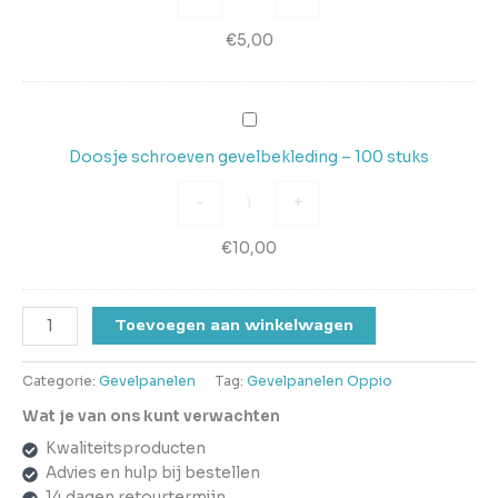
mm
(
€
5,00
PER
20
stuks
Doosje
)
schroeven
Doosje schroeven gevelbekleding – 100 stuks
gevelbekleding
–
-
+
100
stuks
€
10,00
Toevoegen aan winkelwagen
Categorie:
Gevelpanelen
Tag:
Gevelpanelen Oppio
Wat je van ons kunt verwachten
Kwaliteitsproducten
Advies en hulp bij bestellen
14 dagen retourtermijn