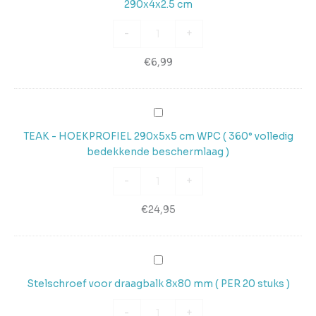
290x4x2.5 cm
Lat
tbv
-
+
Montage
Gevelbekleding
€
6,99
290x4x2.5
cm
TEAK
-
TEAK - HOEKPROFIEL 290x5x5 cm WPC ( 360° volledig
HOEKPROFIEL
bedekkende beschermlaag )
290x5x5
cm
-
+
WPC
(
€
24,95
360°
volledig
bedekkende
Stelschroef
beschermlaag
voor
Stelschroef voor draagbalk 8x80 mm ( PER 20 stuks )
)
draagbalk
8x80
-
+