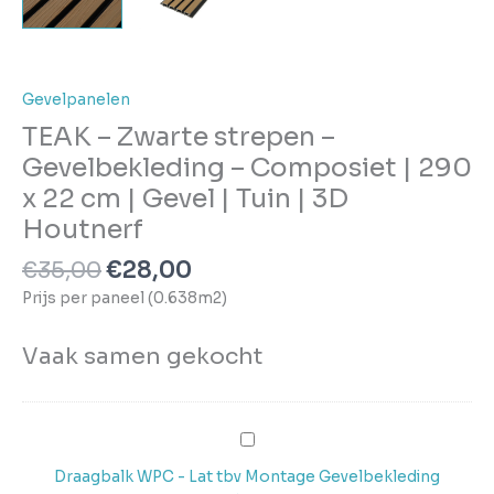
|
Tuin
|
3D
Gevelpanelen
Houtnerf
TEAK – Zwarte strepen –
aantal
Gevelbekleding – Composiet | 290
x 22 cm | Gevel | Tuin | 3D
Houtnerf
€
35,00
€
28,00
Prijs per paneel (0.638m2)
Vaak samen gekocht
Draagbalk
WPC
Draagbalk WPC - Lat tbv Montage Gevelbekleding
-