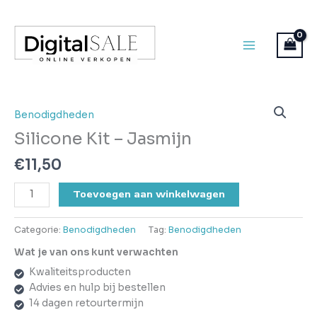
Ga
naar
de
inhoud
Silicone
Kit
Benodigdheden
-
Silicone Kit – Jasmijn
Jasmijn
aantal
€
11,50
Toevoegen aan winkelwagen
Categorie:
Benodigdheden
Tag:
Benodigdheden
Wat je van ons kunt verwachten
Kwaliteitsproducten
Advies en hulp bij bestellen
14 dagen retourtermijn