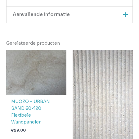
Aanvullende informatie
Merk
MUOZO
Gerelateerde producten
Afmeting
60 x 120 x 0
MUOZO – URBAN
SAND 60×120
Flexibele
Wandpanelen
€
29,00