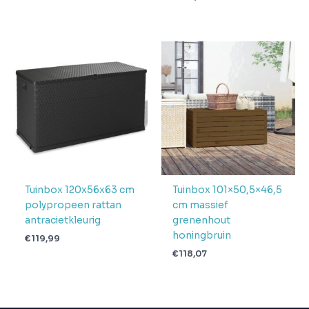
Tuinbox 120x56x63 cm
Tuinbox 101×50,5×46,5
polypropeen rattan
cm massief
antracietkleurig
grenenhout
honingbruin
€
119,99
€
118,07