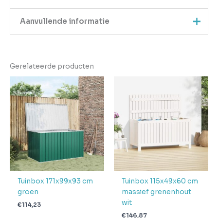
Aanvullende informatie
Kleur
Bruin
Gerelateerde producten
EAN
8721158823939
Gewicht
19.2
Aantal
pakketten in
1
levering
Verwachte
4 + 1 dag
levertijd
Tuinbox 171x99x93 cm
Tuinbox 115x49x60 cm
groen
massief grenenhout
wit
€
114,23
€
146,87