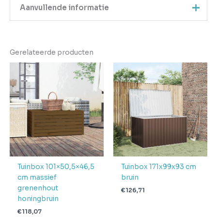
Aanvullende informatie
Kleur
Bruin
Gerelateerde producten
EAN
8721158823885
Gewicht
14
Aantal
pakketten in
1
levering
Verwachte
4 + 1 dag
levertijd
Tuinbox 101×50,5×46,5
Tuinbox 171x99x93 cm
cm massief
bruin
grenenhout
€
126,71
honingbruin
€
118,07