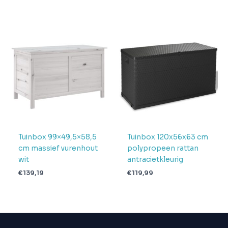
Tuinbox 99×49,5×58,5
Tuinbox 120x56x63 cm
cm massief vurenhout
polypropeen rattan
wit
antracietkleurig
€
139,19
€
119,99