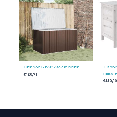
Aantal
pakketten in
1
levering
Verwachte
4 + 1 dag
levertijd
Tuinbox 171x99x93 cm bruin
Tuinbo
massie
€
126,71
€
139,1