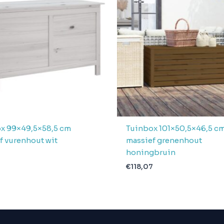
x 99×49,5×58,5 cm
Tuinbox 101×50,5×46,5 c
f vurenhout wit
massief grenenhout
honingbruin
9
€
118,07