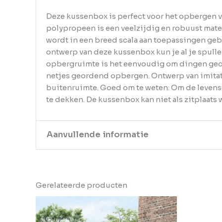
Deze kussenbox is perfect voor het opbergen va
polypropeen is een veelzijdig en robuust mater
wordt in een breed scala aan toepassingen gebr
ontwerp van deze kussenbox kun je al je spull
opbergruimte is het eenvoudig om dingen geo
netjes geordend opbergen. Ontwerp van imitati
buitenruimte. Goed om te weten: Om de levens
te dekken. De kussenbox kan niet als zitplaats
Aanvullende informatie
Kleur
Antraciet
Gerelateerde producten
EAN
8721012479852
Gewicht
6.06