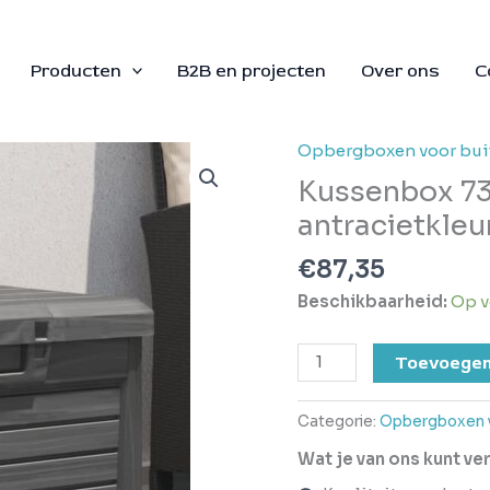
Producten
B2B en projecten
Over ons
C
Opbergboxen voor bui
Kussenbox
73x50,5x46,5
Kussenbox 73
cm
antracietkleu
polypropeen
antracietkleurig
€
87,35
aantal
Beschikbaarheid:
Op v
Toevoegen
Categorie:
Opbergboxen v
Wat je van ons kunt v