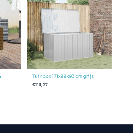
m
Tuinbox 171x99x93 cm grijs
€
113,27