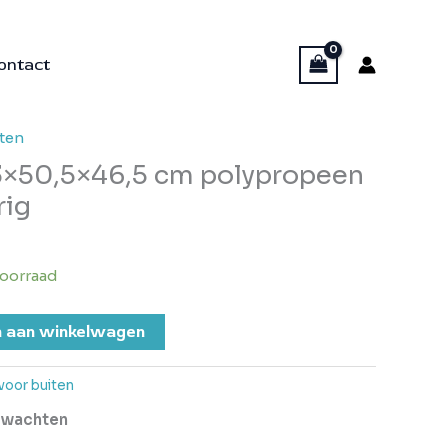
ontact
ten
×50,5×46,5 cm polypropeen
rig
oorraad
 aan winkelwagen
oor buiten
erwachten