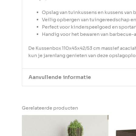
Opslag van tuinkussens en kussens van 
Veilig opbergen van tuingereedschap en
Perfect voor kinderspeelgoed en sportar
Handig voor het bewaren van barbecue-a
De Kussenbox 110x45x42/53 cm massief acaciaho
kun je jarenlang genieten van deze opslagoplos
Aanvullende informatie
Kleur
Bruin
Gerelateerde producten
EAN
8721102448874
Gewicht
19.8