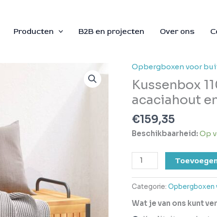
Producten
B2B en projecten
Over ons
C
Opbergboxen voor bui
Kussenbox
110x45x42/53
Kussenbox 11
cm
acaciahout en
massief
acaciahout
€
159,35
en
Beschikbaarheid:
Op v
staal
aantal
Toevoegen
Categorie:
Opbergboxen v
Wat je van ons kunt v