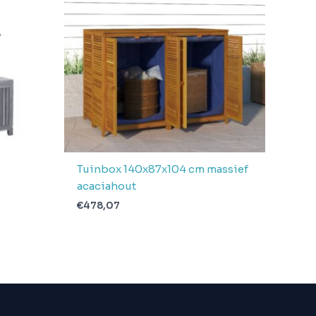
Tuinbox 140x87x104 cm massief
acaciahout
€
478,07