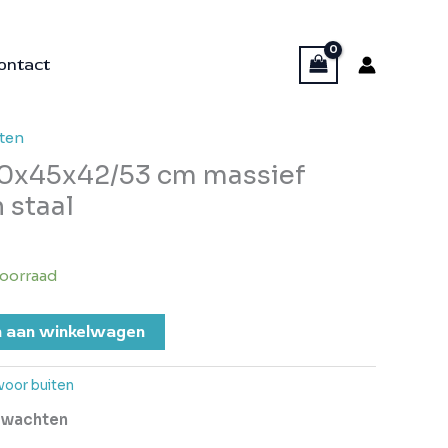
ontact
ten
0x45x42/53 cm massief
 staal
oorraad
 aan winkelwagen
oor buiten
erwachten