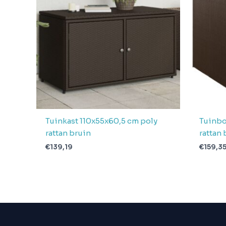
Aantal
pakketten in
1
levering
Verwachte
4 + 1 dag
levertijd
Tuinkast 110x55x60,5 cm poly
Tuinbo
rattan bruin
rattan 
€
139,19
€
159,3