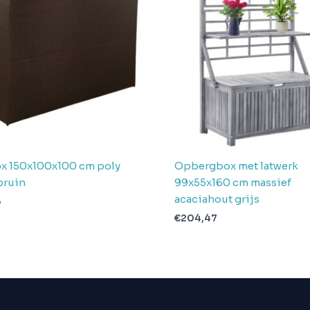
x 150x100x100 cm poly
Opbergbox met latwerk
bruin
99x55x160 cm massief
acaciahout grijs
5
€
204,47