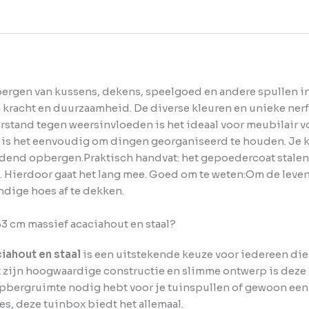
rgen van kussens, dekens, speelgoed en andere spullen in j
n kracht en duurzaamheid. De diverse kleuren en unieke ner
eerstand tegen weersinvloeden is het ideaal voor meubilair
is het eenvoudig om dingen georganiseerd te houden. Je k
end opbergen.Praktisch handvat: het gepoedercoat stalen h
 Hierdoor gaat het lang mee. Goed om te weten:Om de leven
dige hoes af te dekken.
 cm massief acaciahout en staal?
ahout en staal
is een uitstekende keuze voor iedereen die 
t zijn hoogwaardige constructie en slimme ontwerp is deze
 opbergruimte nodig hebt voor je tuinspullen of gewoon een
es, deze tuinbox biedt het allemaal.