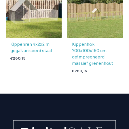
Kippenren 4x2x2 m
Kippenhok
gegalvaniseerd staal
700x100x150 cm
geïmpregneerd
€
260,15
massief grenenhout
€
260,15