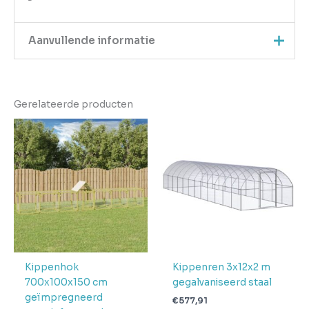
Aanvullende informatie
Kleur
Zilver
Gerelateerde producten
EAN
8718475738350
Gewicht
32.8
Aantal
pakketten in
2
levering
Verwachte
4 + 1 dag
levertijd
Kippenhok
Kippenren 3x12x2 m
700x100x150 cm
gegalvaniseerd staal
geïmpregneerd
€
577,91