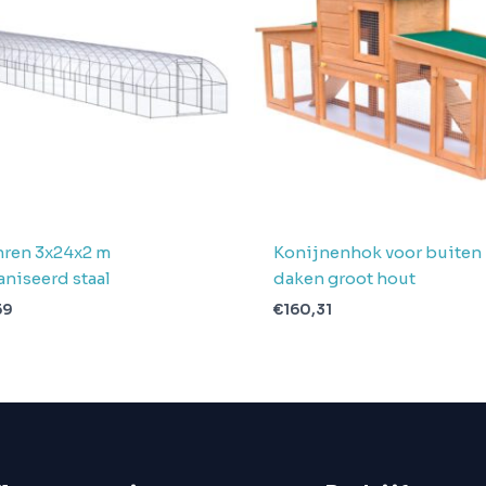
ren 3x24x2 m
Konijnenhok voor buiten
aniseerd staal
daken groot hout
59
€
160,31