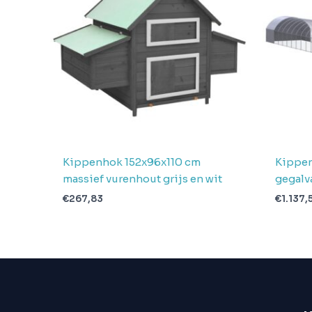
pakketten in
2
levering
Verwachte
4 + 1 dag
levertijd
Kippenhok 152x96x110 cm
Kippen
massief vurenhout grijs en wit
gegalv
€
267,83
€
1.137,