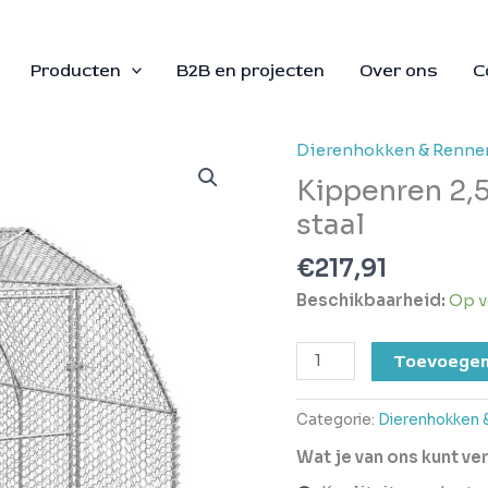
Producten
B2B en projecten
Over ons
C
Dierenhokken & Renne
Kippenren
2,5x4x2,25
Kippenren 2,
m
staal
gegalvaniseerd
staal
€
217,91
aantal
Beschikbaarheid:
Op v
Toevoegen
Categorie:
Dierenhokken 
Wat je van ons kunt v