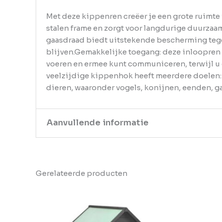
Met deze kippenren creëer je een grote ruimte
stalen frame en zorgt voor langdurige duurza
gaasdraad biedt uitstekende bescherming tegen
blijven.Gemakkelijke toegang: deze inloopren
voeren en ermee kunt communiceren, terwijl u 
veelzijdige kippenhok heeft meerdere doelen: 
dieren, waaronder vogels, konijnen, eenden, g
Aanvullende informatie
Kleur
Zilver
Gerelateerde producten
EAN
8721158714350
Gewicht
43.05
Aantal