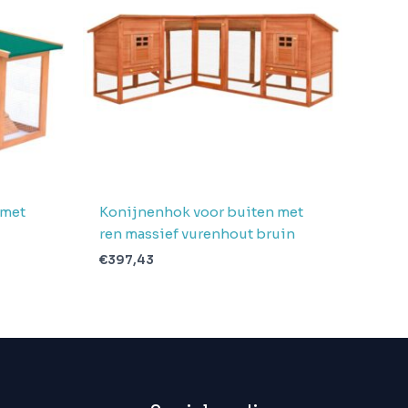
 met
Konijnenhok voor buiten met
ren massief vurenhout bruin
€
397,43