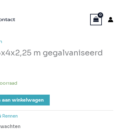
ontact
n
5x4x2,25 m gegalvaniseerd
oorraad
 aan winkelwagen
& Rennen
erwachten