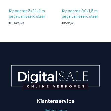
Kippenren 3x24x2 m
Kippenren 2x1x1,5 m
gegalvaniseerd staal
gegalvaniseerd staal
€
1.137,59
€
232,31
Klantenservice
Retourneren