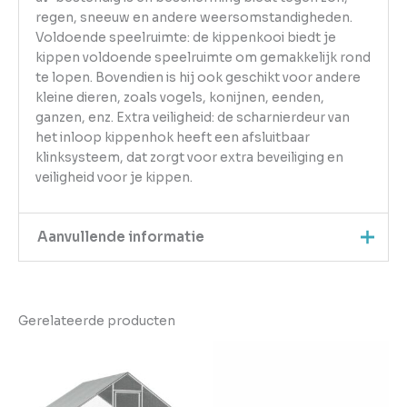
regen, sneeuw en andere weersomstandigheden.
Voldoende speelruimte: de kippenkooi biedt je
kippen voldoende speelruimte om gemakkelijk rond
te lopen. Bovendien is hij ook geschikt voor andere
kleine dieren, zoals vogels, konijnen, eenden,
ganzen, enz. Extra veiligheid: de scharnierdeur van
het inloop kippenhok heeft een afsluitbaar
klinksysteem, dat zorgt voor extra beveiliging en
veiligheid voor je kippen.
Aanvullende informatie
Kleur
Zilver
Gerelateerde producten
EAN
8721102608179
Gewicht
42.1
Aantal