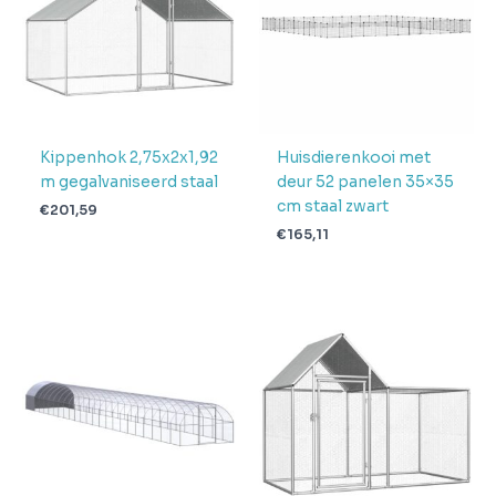
pakketten in
2
levering
Verwachte
4 + 1 dag
levertijd
Kippenhok 2,75x2x1,92
Huisdierenkooi met
m gegalvaniseerd staal
deur 52 panelen 35×35
cm staal zwart
€
201,59
€
165,11