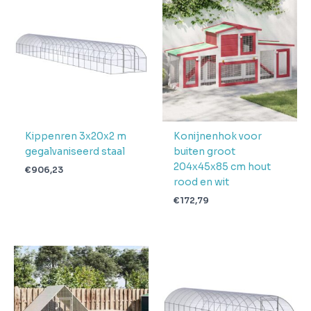
Gewicht
62.32
Aantal
pakketten in
6
levering
Verwachte
6 + 6 dag
levertijd
Kippenren 3x20x2 m
Konijnenhok voor
gegalvaniseerd staal
buiten groot
204x45x85 cm hout
€
906,23
rood en wit
€
172,79