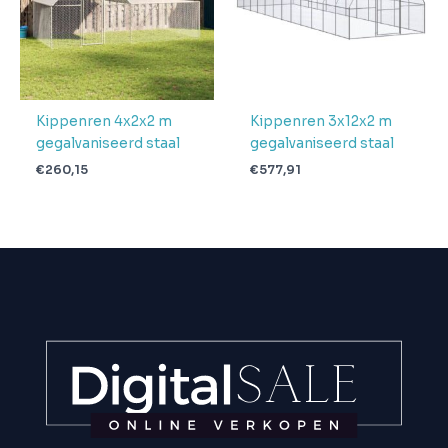
Kippenren 4x2x2 m
Kippenren 3x12x2 m
gegalvaniseerd staal
gegalvaniseerd staal
€
260,15
€
577,91