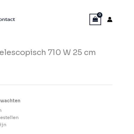
ontact
telescopisch 710 W 25 cm
erwachten
n
bestellen
ijn