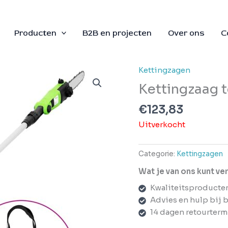
Producten
B2B en projecten
Over ons
C
Kettingzagen
Kettingzaag 
€
123,83
Uitverkocht
Categorie:
Kettingzagen
Wat je van ons kunt v
Kwaliteitsproducte
Advies en hulp bij 
14 dagen retourterm