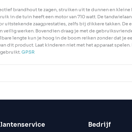
ffectief brandhout te zagen, struiken uit te dunnen en klei
uik in de tuin heeft een motor van 710 watt. De tandwielaa
or uitstekende zaagprestaties, zelfs bij dikkere takken. 
n veilig werken. Bovendien draag je met de gebruiksvrien
elbare lengte kun je hoog in de boom reiken zonder dat je 
an dit product. Laat kinderen niet met het apparaat spelen.
gebruikt.
GPSR
lantenservice
Bedrijf