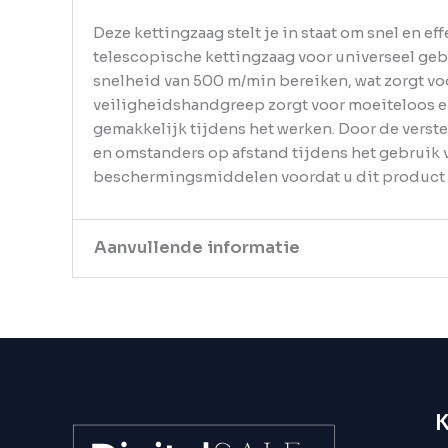
Deze kettingzaag stelt je in staat om snel en e
telescopische kettingzaag voor universeel gebr
snelheid van 500 m/min bereiken, wat zorgt vo
veiligheidshandgreep zorgt voor moeiteloos e
gemakkelijk tijdens het werken. Door de verst
en omstanders op afstand tijdens het gebruik v
beschermingsmiddelen voordat u dit product 
Aanvullende informatie
EAN
8720286315019
Gewicht
4.95
Aantal
K
pakketten in
1
levering