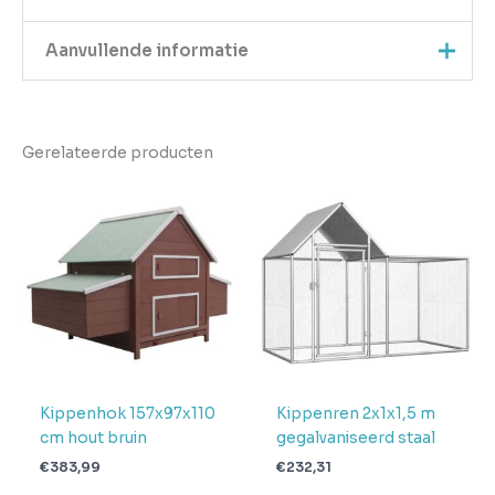
Aanvullende informatie
Kleur
Zilver
Gerelateerde producten
EAN
8719883885841
Gewicht
65.31
Aantal
pakketten in
3
levering
Verwachte
4 + 1 dag
levertijd
Kippenhok 157x97x110
Kippenren 2x1x1,5 m
cm hout bruin
gegalvaniseerd staal
€
383,99
€
232,31