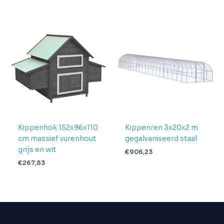
Kippenhok 152x96x110
Kippenren 3x20x2 m
cm massief vurenhout
gegalvaniseerd staal
grijs en wit
€
906,23
€
267,83