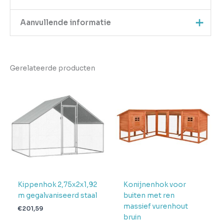
Aanvullende informatie
Kleur
Zilver
Gerelateerde producten
EAN
8719883885803
Gewicht
30.4
Aantal
pakketten in
2
levering
Verwachte
4 + 1 dag
levertijd
Kippenhok 2,75x2x1,92
Konijnenhok voor
m gegalvaniseerd staal
buiten met ren
massief vurenhout
€
201,59
bruin