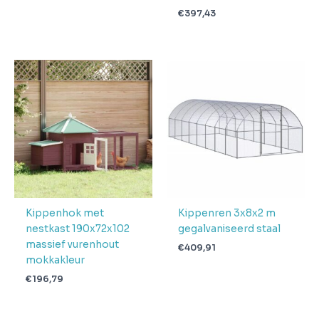
€
397,43
Kippenhok met
Kippenren 3x8x2 m
nestkast 190x72x102
gegalvaniseerd staal
massief vurenhout
€
409,91
mokkakleur
€
196,79