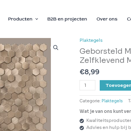
Producten
B2B en projecten
Over ons
C
Plaktegels
Geborsteld
MINI
Geborsteld M
Hexagon
Zelfklevend
Bronce
-
€
8,99
Zelfklevend
Mozaiek
Toevoegen
308x298x4mm
aantal
Categorie:
Plaktegels
T
Wat je van ons kunt v
Kwaliteitsproducte
Advies en hulp bij 