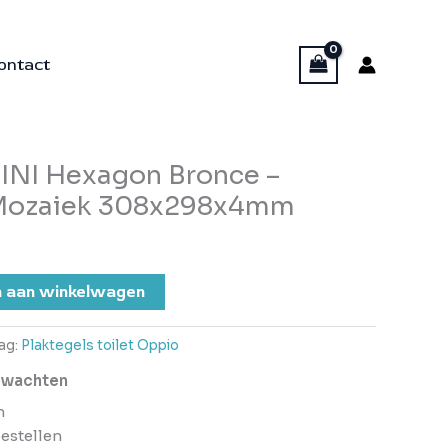
ontact
INI Hexagon Bronce –
 Mozaiek 308x298x4mm
 aan winkelwagen
ag:
Plaktegels toilet Oppio
erwachten
n
bestellen