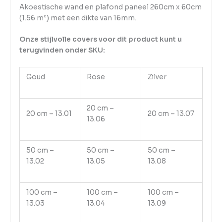
Akoestische wand en plafond paneel 260cm x 60cm
(1.56 m²) met een dikte van 16mm.
Onze stijlvolle covers voor dit product kunt u
terugvinden onder SKU:
Goud
Rose
Zilver
20 cm –
20 cm – 13.01
20 cm – 13.07
13.06
50 cm –
50 cm –
50 cm –
13.02
13.05
13.08
100 cm –
100 cm –
100 cm –
13.03
13.04
13.09