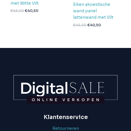
met Witte Vilt
Eiken akoestische
wand panel
€
45,00
€
40,50
lattenwand met Vilt
€
45,00
€
40,50
Klantenservice
Retourneren