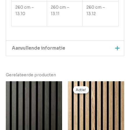
260 cm –
260 cm –
260 cm –
13.10
13.11
13.12
Aanvullende informatie
Merk
Oppio
Gerelateerde producten
Afmeting
60 x 260 x 0
Oorspronkelijke
Huidige
prijs
prijs
Actie!
Actie!
was:
is:
€45,00.
€40,50.