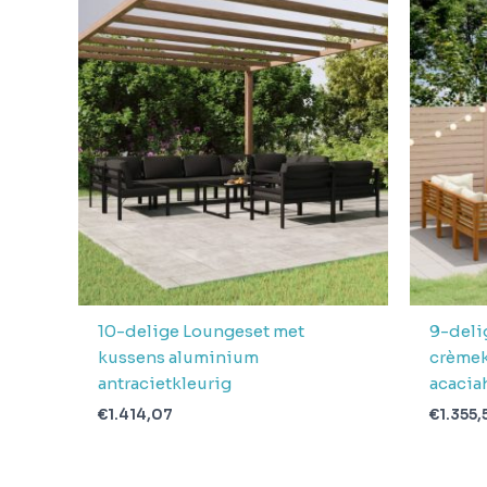
Gewicht
148.3
Aantal
pakketten in
6
levering
Verwachte
3 + 1 dag
levertijd
10-delige Loungeset met
9-deli
kussens aluminium
crèmek
antracietkleurig
acacia
€
1.414,07
€
1.355,