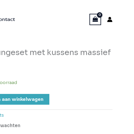
ontact
ungeset met kussens massief
oorraad
 aan winkelwagen
ts
erwachten