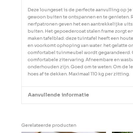
Deze loungeset is de perfecte aanvulling op je
gewoon buiten te ontspannen en te genieten. Ro
nerfpatronen geven het een aantrekkelijke uits
buiten. Het gepoedercoat stalen frame zorgt er
maken tafelblad: deze tuintafel heeft een hou
en voorkomt ophoping van water: het gelatte 
comfortabel tuinmeubel wordt gegarandeerd. 
comfortabele zitervaring. Afneembare en wasb
onderhouden zijn. Goed om te weten: Om de le
hoes af te dekken. Maximaal 110 kg per zitting.
Aanvullende informatie
Kleur
Bruin
Gerelateerde producten
EAN
8721012910874