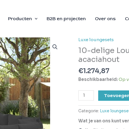
Producten
B2B en projecten
Over ons
C
Luxe loungesets
10-
delige
10-delige Lo
Loungeset
acaciahout
met
kussens
€
1.274,87
massief
Beschikbaarheid:
Op v
acaciahout
aantal
Toevoegen
Categorie:
Luxe loungese
Wat je van ons kunt v