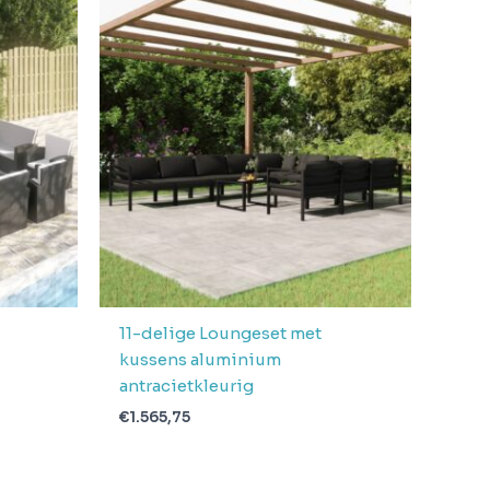
11-delige Loungeset met
kussens aluminium
antracietkleurig
€
1.565,75