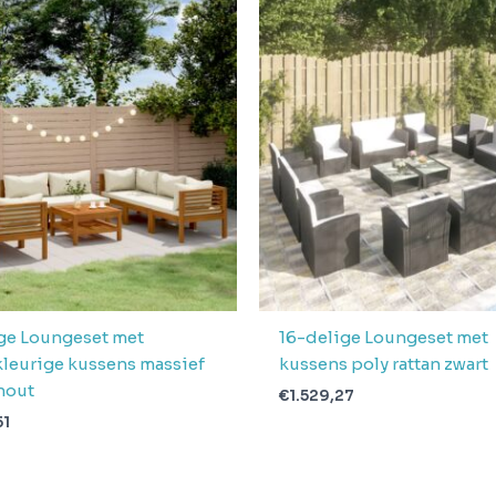
ge Loungeset met
16-delige Loungeset met
leurige kussens massief
kussens poly rattan zwart
hout
€
1.529,27
51