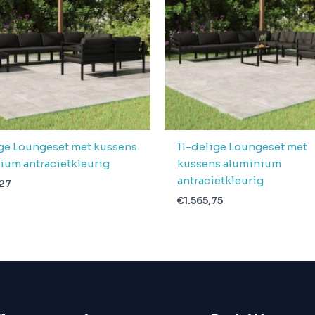
ge Loungeset met kussens
11-delige Loungeset met
ium antracietkleurig
kussens aluminium
antracietkleurig
,27
€
1.565,75