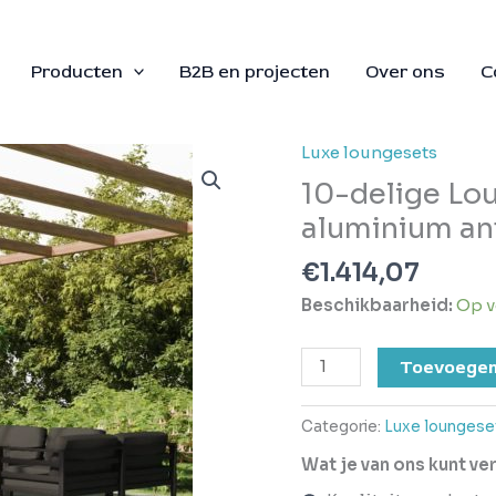
Producten
B2B en projecten
Over ons
C
Luxe loungesets
10-
delige
10-delige Lo
Loungeset
aluminium ant
met
kussens
€
1.414,07
aluminium
Beschikbaarheid:
Op v
antracietkleurig
aantal
Toevoegen
Categorie:
Luxe loungese
Wat je van ons kunt v