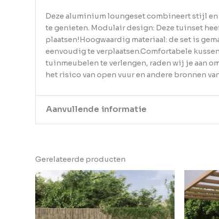
Deze aluminium loungeset combineert stijl en f
te genieten. Modulair design: Deze tuinset hee
plaatsen!Hoogwaardig materiaal: de set is gema
eenvoudig te verplaatsen.Comfortabele kussen
tuinmeubelen te verlengen, raden wij je aan o
het risico van open vuur en andere bronnen van
Aanvullende informatie
Kleur
Antraciet
Gerelateerde producten
EAN
8720287077855
Gewicht
57.2
Aantal
pakketten in
6