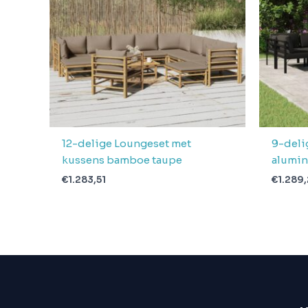
levering
Verwachte
3 + 1 dag
levertijd
12-delige Loungeset met
9-deli
kussens bamboe taupe
alumin
€
1.283,51
€
1.289