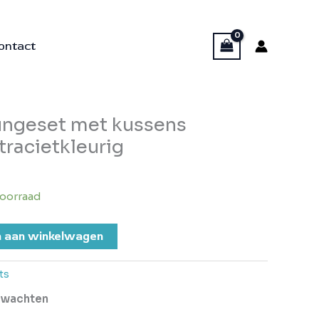
ontact
ungeset met kussens
racietkleurig
oorraad
 aan winkelwagen
ts
erwachten