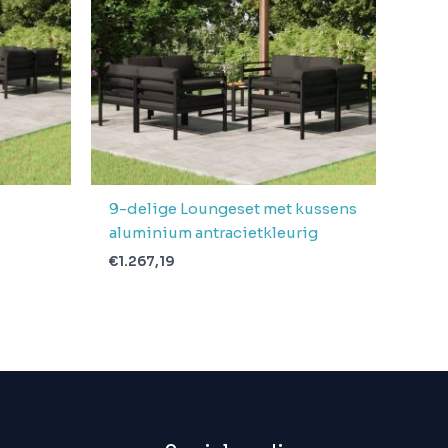
9-delige Loungeset met kussens
aluminium antracietkleurig
€
1.267,19