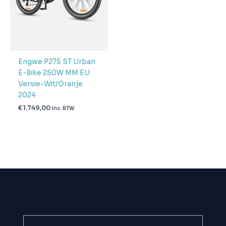
Engwe P275 ST Urban
E-Bike 250W MM EU
Versie-Wit/Oranje
2024
€
1.749,00
inc. BTW