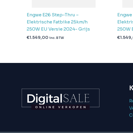
Engwe E26 Step-Thru –
Engwe 
Elektrische Fatbike 25km/h
Elektr
250W EU Versie 2024- Grijs
250W E
€
1.549,00
€
1.549
inc. BTW
K
R
V
C