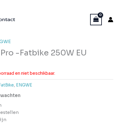
ontact
GWE
Pro -Fatbike 250W EU
voorraad en niet beschikbaar.
FatBike
,
ENGWE
erwachten
n
bestellen
ijn