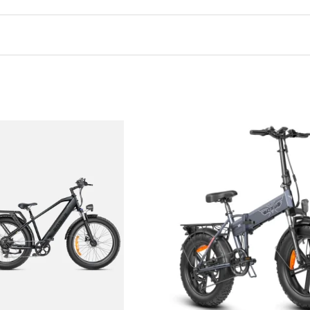
banden
derbare batterij
 Pro -Fatbike 250W EU version Zwart” te b
reiste velden zijn gemarkeerd met
*
E-mail
*
hijfremmen