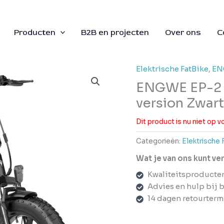
Producten
B2B en projecten
Over ons
C
Elektrische FatBike
,
EN
ENGWE EP-2 
version Zwart
Dit product is nu niet op 
Categorieën:
Elektrische 
Wat je van ons kunt v
Kwaliteitsproducte
Advies en hulp bij 
14 dagen retourterm