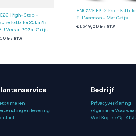
ENGWE EP-2 Pro – Fatbi
E26 High-Step -
EU Version – Mat Grijs
ische Fatbike 25km/h
€
1.349,00
inc. BTW
U Versie 2024-Grijs
,00
inc. BTW
lantenservice
Bedrijf
etourneren
Privacyverklaring
erzending en levering
Algemene Voorwaa
ontact
Wet Kopen Op Afst