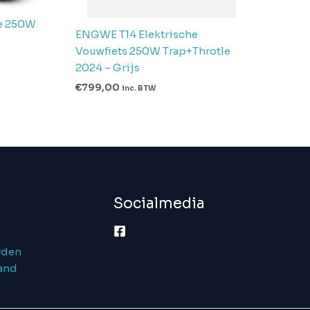
ke 250W
ENGWE T14 Elektrische
Vouwfiets 250W Trap+Throtle
2024 – Grijs
€
799,00
inc. BTW
Socialmedia
rden
and